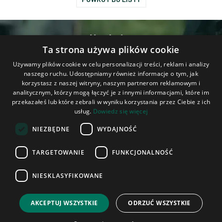
Na skróty
Ta strona używa plików cookie
Kontakt
Używamy plików cookie w celu personalizacji treści, reklam i analizy
naszego ruchu. Udostępniamy również informacje o tym, jak
korzystasz z naszej witryny, naszym partnerom reklamowym i
analitycznym, którzy mogą łączyć je z innymi informacjami, które im
Wojskowe Zakłady Łączności Nr 1 S.A.
przekazałeś lub które zebrali w wyniku korzystania przez Ciebie z ich
usług.
Dowiedz się więcej
Wojskowe Zakłady Łączności Nr 1 Spółka Akcyjna z siedzibą w Zegrzu
NIEZBĘDNE
WYDAJNOŚĆ
Południowym, wpisane pod numerem KRS: 0000296096 do Rejestru
Przedsiębiorców, prowadzonego przez Sąd Rejonowy dla miasta stołecznego
TARGETOWANIE
FUNKCJONALNOŚĆ
Warszawy, XIV Wydział Gospodarczy Krajowego Rejestru Sądowego; NIP
5240303599; REGON 000173367; Wysokość kapitału zakładowego 57 692
NIESKLASYFIKOWANE
570,00 zł. Wysokość kapitału wpłaconego 57 692 570,00 zł.
AKCEPTUJ WSZYSTKIE
ODRZUĆ WSZYSTKIE
Polityka Cookies