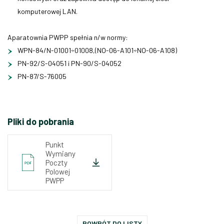
komputerowej LAN.
Aparatownia PWPP spełnia n/w normy:
WPN-84/N-01001÷01008,(NO-06-A101÷NO-06-A108)
PN-92/S-04051 i PN-90/S-04052
PN-87/S-76005
Pliki do pobrania
Punkt
Wymiany
Poczty
Polowej
PWPP
POWRÓT DO LISTY