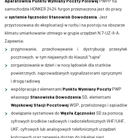
Aparatownia Punktu Wymiany Poczty Polowej
PWPP na
samochodzie HONKER 2424 furgon przeznaczona jest do pracy
w
systemie łączności Stanowisk Dowodzenia
. Jest
przystosowana do eksploatacji w ruchu i na postoju na obszarze
klimatu umiarkowanie-zimnego w grupie urządzeń N.7-UZ-II-A.
Zapewnia:
przyjmowanie, przechowywanie i dystrybucję przesyłek
pocztowych, w tym niejawnych do klauzuli “tajne”
zorganizowanie w dzień i w nocy lądowisk dla statków
powietrznych, naprowadzanych sygnalizatorami optycznymi
i drogą radiową
współpracuje z elementami
Punktu Wymiany Poczty
PWP
własnego
Stanowiska Dowodzenia
SD, elementami
Wojskowej Stacji Pocztowej
WSP, przełożonego i sąsiadów
dowiązanie systemowe do
Węzła Łączności
SD za pomocą
cyfrowych środków radiowych i radiotelefonicznych VHF/UHF,
UKF, cyfrowych lub analogowych telefonicznych urządzeń
końcowych oraz zapewnia dostęp do lokalnej sieci